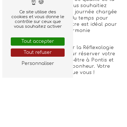
Réflexologie Miel. Que vous souhaitiez
vous détendre après une journée chargée
Ce site utilise des
cookies et vous donne le
ou simplement prendre du temps pour
contrôle sur ceux que
vous, un massage bien-être est idéal pour
vous souhaitez activer
retrouver équilibre et harmonie
intérieure.
Tout accepter
N'hésitez pas à contacter la Réflexologie
Tout refuser
Miel au 06 77 54 11 22 pour réserver votre
séance de massage bien-être à Pontis et
Personnaliser
vivre un moment de pur bonheur. Votre
bien-être n'attend plus que vous !
EN SAVOIR PLUS
CONTACTEZ-NOUS