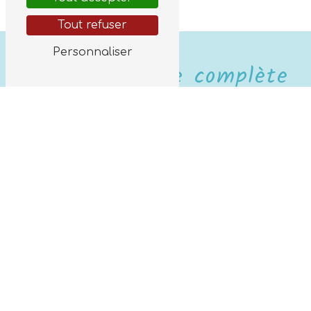
Tout refuser
Personnaliser
Une expérience complète
et personnalisée
Le soin commence avec un
diagnostic
doux
, permettant de repérer les zones de
tension et de déséquilibre. Ensuite, par
des pressions ciblées et des mouvements
précis sur les pieds et les mains, la
réflexologue libère les blocages et
favorise une détente profonde.
Chaque séance est adaptée aux besoins
spécifiques de la personne :
relaxation
générale, soulagement de douleurs
musculaires, stimulation des fonctions
corporelles ou amélioration du sommeil
.