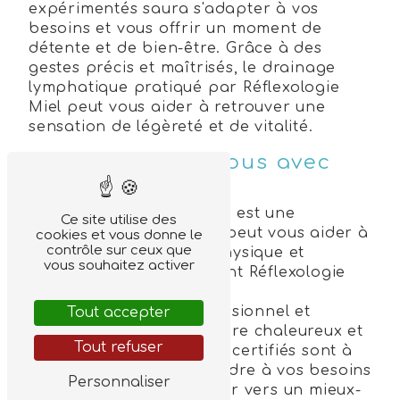
expérimentés saura s'adapter à vos
besoins et vous offrir un moment de
détente et de bien-être. Grâce à des
gestes précis et maîtrisés, le drainage
lymphatique pratiqué par Réflexologie
Miel peut vous aider à retrouver une
sensation de légèreté et de vitalité.
Prenez soin de vous avec
Réflexologie Miel
Le drainage lymphatique est une
Ce site utilise des
approche holistique qui peut vous aider à
cookies et vous donne le
contrôle sur ceux que
retrouver un équilibre physique et
vous souhaitez activer
émotionnel. En choisissant Réflexologie
Miel, vous optez pour un
accompagnement professionnel et
Tout accepter
attentionné, dans un cadre chaleureux et
Tout refuser
apaisant. Nos praticiens certifiés sont à
votre écoute pour répondre à vos besoins
Personnaliser
spécifiques et vous guider vers un mieux-